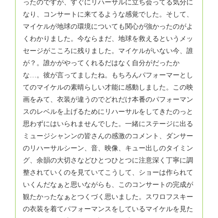
ったのですが、すぐにリハーサルに立ち会ってる気分に
なり、コンサートに来てるような感覚でした。そして、
マイケルが地球の環境についても関心が強かったのがよ
くわかりました。今ならまだ、地球を救えるというメッ
セージがこころに残りました。マイケルがいない今、誰
が？。誰かがやってくれるだはなく自分がだったか
な…。彼が言ってましたね。もちろんパフォーマーとし
てのマイケルの素晴らしい才能に感動しました。この映
画をみて、衣装が違うのでどれだけ本番のパフォーマン
スのレベルを上げるためにリハーサルをしてきたのっと
思わずにはいられませんでした。一緒にステージに出る
ミュージシャンンの皆さんの感激のコメント、ダンサー
のリハーサルシーン、音、映像、キュー出しのタイミン
グ、余韻の大切さなどひとつひとつに注意深く丁寧に調
整されていくのを見ていてこうして、ショーは作られて
いくんだなぁと思いながらも、このコンサートの完成が
観たかったなぁとつくづく思いました。スワロフスキー
の衣装を着てパフォーマンスをしているマイケルを見た