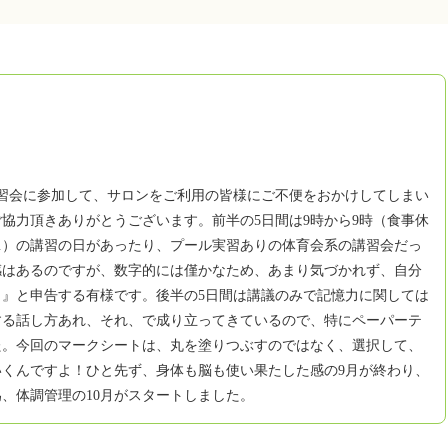
間講習会に参加して、サロンをご利用の皆様にご不便をおかけしてしまい
協力頂きありがとうございます。前半の5日間は9時から9時（食事休
…）の講習の日があったり、プール実習ありの体育会系の講習会だっ
感はあるのですが、数字的には僅かなため、あまり気づかれず、自分
』と申告する有様です。後半の5日間は講議のみで記憶力に関しては
する話し方あれ、それ、で成り立ってきているので、特にペーパーテ
た。今回のマークシートは、丸を塗りつぶすのではなく、選択して、
くんですよ！ひと先ず、身体も脳も使い果たした感の9月が終わり、
、体調管理の10月がスタートしました。