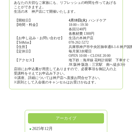
あなたの大切なご家族にも、リフレッシュの時間を作ってあげる
ことができますよ。
生活の木 神戸店にて開催いたします。
【開校日】
4月18日(火)
ハンドケア
【時間・料金】
18:00～19:30
各回3240円
各教材費 1300円
【お申し込み・お問い合わせ】
生活の木神戸店
【Tel&fax】
078-262-5272
【住所】
兵庫県神戸市中央区御幸通8-1-6 神戸国
【定休日】
毎月第3水曜日
OPEN 10:00－CLOSE 20:00
【アクセス】
地下鉄：海岸線 花時計前駅 下車すぐ
JR 阪神 阪急：三宮駅 南へ徒歩3分
店頭にお申込書が用意してありますので、必要事項を御記入の上
受講料をそえてお申込み下さい。
※講座、詳細については神戸店へ直接お問合せ下さい。
※原則として入会後のキャンセルはお受けかねます。
アーカイブ
2025年12月