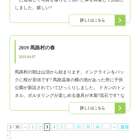
しました。嬉しい?
2019 馬路村の春
2019.04.07
馬路村の朝は山頂から始まります。インクラインをバッ
クに桜が見頃です? 馬路温泉の横の池があった所に子供
公園が新設されていてびっくりしました。 ドカンのトン
ネル、ボルタリングが楽しめる遊具が木製?流石です? な
3 / 30
«
1
2
3
4
5
...
10
20
30
...
»
最後
»